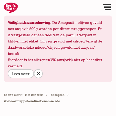
Veiligheidswaarschuwing:
De Amogusti – olijven gevuld
met ansjovis 200g worden per direct teruggeroepen. Er
is vastgesteld dat een deel van de partij is verpakt in
blikken met etiket ‘Olijven gevuld met citroen’ terwijl de
daadwerkelijke inhoud ‘olijven gevuld met ansjovis’
betreft.
Hierdoor is het allergeen VIS (ansjovis) niet op het etiket
vermeld.
Lees meer
Boon's Markt - Het kan wèl!
Recepten
Zoete-aardappel-en-limabonen-salade