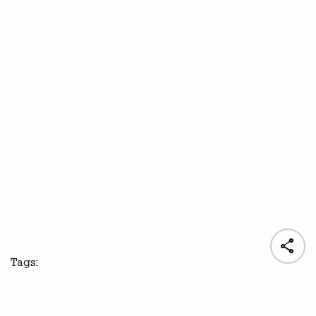

Tags: