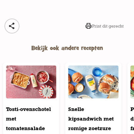


Print dit gerecht
Bekijk ook andere recepten
Tosti-ovenschotel
Snelle
P
met
kipsandwich met
d
tomatensalade
romige zoetzure
f