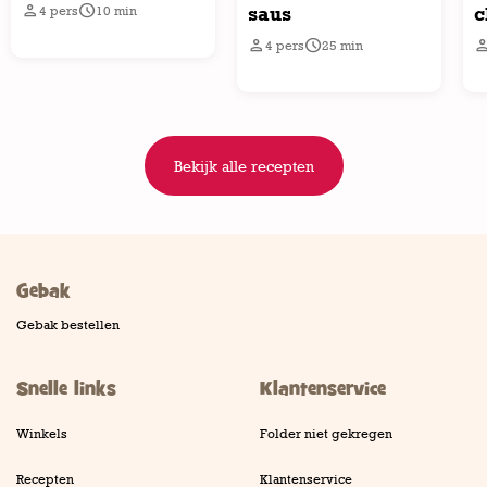


saus
c
4
pers
10
min


4
pers
25
min
Bekijk alle recepten
Gebak
Gebak bestellen
Snelle links
Klantenservice
Winkels
Folder niet gekregen
Recepten
Klantenservice