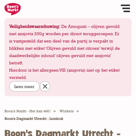
Veiligheidswaarschuwing:
De Amogusti – olijven gevuld
met ansjovis 200g worden per direct teruggeroepen. Er
is vastgesteld dat een deel van de partij is verpakt in
blikken met etiket ‘Olijven gevuld met citroen’ terwijl de
daadwerkelijke inhoud ‘olijven gevuld met ansjovis’
betreft.
Hierdoor is het allergeen VIS (ansjovis) niet op het etiket
vermeld.
Lees meer
Boon's Markt - Het kan wèl!
Winkels
Boon's Dagmarkt Utrecht - Lombok
Boon's Dagmarkt Utrecht -