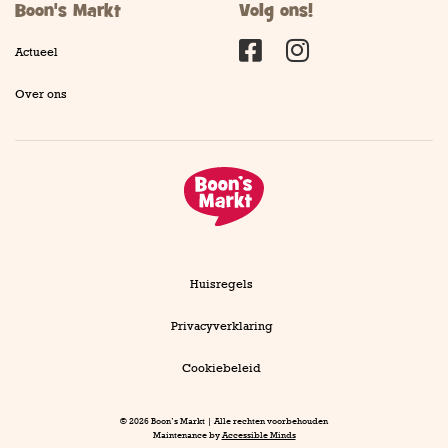
Boon's Markt
Volg ons!
Actueel
Facebook
Instagram
Over ons
Huisregels
Privacyverklaring
Cookiebeleid
© 2026 Boon’s Markt | Alle rechten voorbehouden
Maintenance by
Accessible Minds