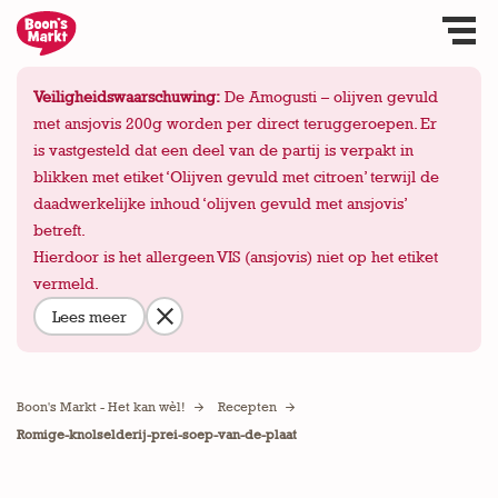
Veiligheidswaarschuwing:
De Amogusti – olijven gevuld
met ansjovis 200g worden per direct teruggeroepen. Er
is vastgesteld dat een deel van de partij is verpakt in
blikken met etiket ‘Olijven gevuld met citroen’ terwijl de
daadwerkelijke inhoud ‘olijven gevuld met ansjovis’
betreft.
Hierdoor is het allergeen VIS (ansjovis) niet op het etiket
vermeld.
Lees meer
Boon's Markt - Het kan wèl!
Recepten
Romige-knolselderij-prei-soep-van-de-plaat