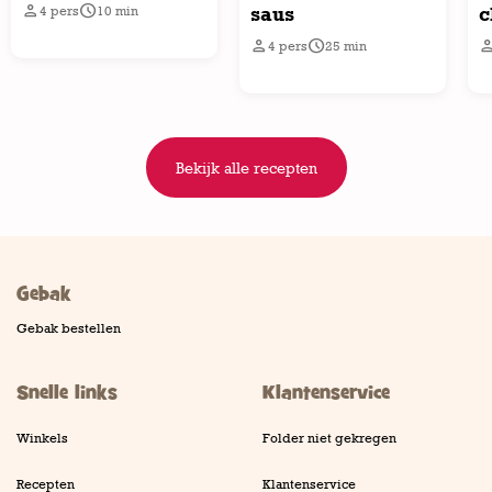


saus
c
4
pers
10
min


4
pers
25
min
Bekijk alle recepten
Gebak
Gebak bestellen
Snelle links
Klantenservice
Winkels
Folder niet gekregen
Recepten
Klantenservice