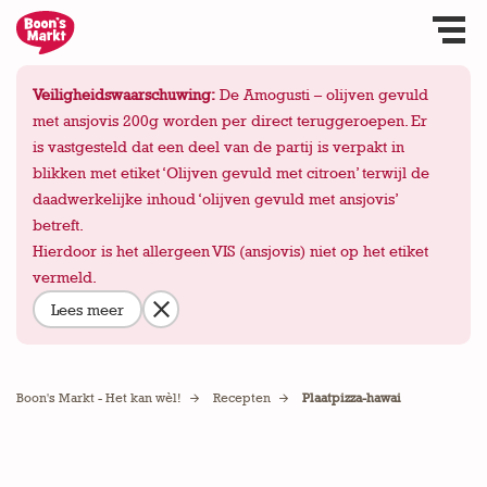
Veiligheidswaarschuwing:
De Amogusti – olijven gevuld
met ansjovis 200g worden per direct teruggeroepen. Er
is vastgesteld dat een deel van de partij is verpakt in
blikken met etiket ‘Olijven gevuld met citroen’ terwijl de
daadwerkelijke inhoud ‘olijven gevuld met ansjovis’
betreft.
Hierdoor is het allergeen VIS (ansjovis) niet op het etiket
vermeld.
Lees meer
Boon's Markt - Het kan wèl!
Recepten
Plaatpizza-hawai