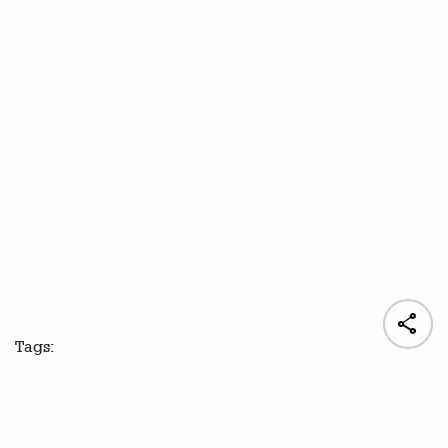

Tags: