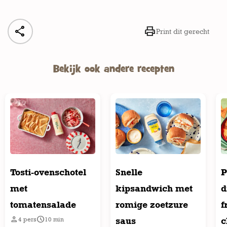


Print dit gerecht
Bekijk ook andere recepten
Tosti-ovenschotel
Snelle
P
met
kipsandwich met
d
tomatensalade
romige zoetzure
f


saus
c
4
pers
10
min