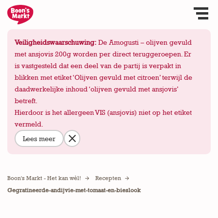
Veiligheidswaarschuwing:
De Amogusti – olijven gevuld
met ansjovis 200g worden per direct teruggeroepen. Er
is vastgesteld dat een deel van de partij is verpakt in
blikken met etiket ‘Olijven gevuld met citroen’ terwijl de
daadwerkelijke inhoud ‘olijven gevuld met ansjovis’
betreft.
Hierdoor is het allergeen VIS (ansjovis) niet op het etiket
vermeld.
Lees meer
Boon's Markt - Het kan wèl!
Recepten
Gegratineerde-andijvie-met-tomaat-en-bieslook