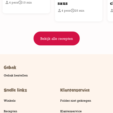


saus
c
4
pers
10
min


4
pers
25
min
Bekijk alle recepten
Gebak
Gebak bestellen
Snelle links
Klantenservice
Winkels
Folder niet gekregen
Recepten
Klantenservice