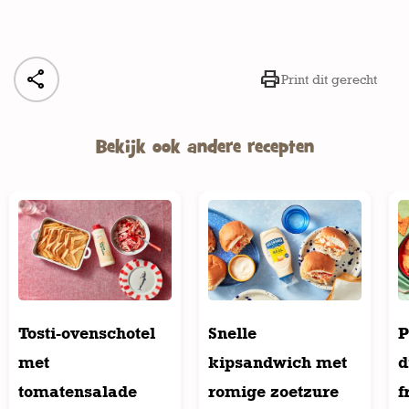


Print dit gerecht
Bekijk ook andere recepten
Tosti-ovenschotel
Snelle
P
met
kipsandwich met
d
tomatensalade
romige zoetzure
f