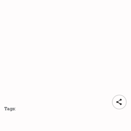

Tags: