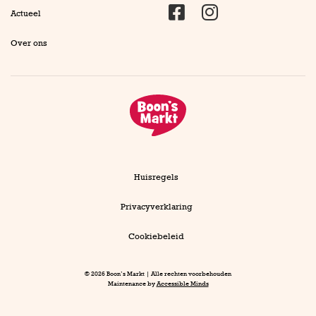
Actueel
Facebook
Instagram
Over ons
Huisregels
Privacyverklaring
Cookiebeleid
© 2026 Boon’s Markt | Alle rechten voorbehouden
Maintenance by
Accessible Minds